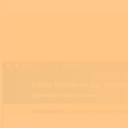
Regelmäßigen Sport einplanen
Page
1
/
1
Zoom
100%