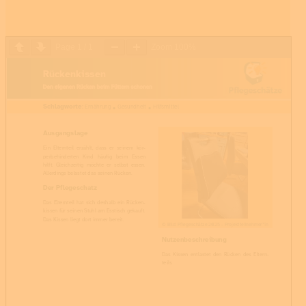
Page
1
/
1
Zoom
100%